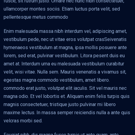
fusce, sit rutrum justo. Ornare nec nunc nibh consectetuer,
ullamcorper montes sociis. Etiam luctus porta velit, sed
pellentesque metus commodo
Enim malesuada massa nibh interdum vel, adipiscing amet,
vestibulum pede, nec ut vitae eros volutpat crasSeivenatis
hymenaeos vestibulum at magna, ipsa mollis posuere ante
lorem, sed erat, pulvinar vestibulum. Litora pesent duis eu
amet at. Interdum urna eu malesuada vestibulum curabitur
velit, wisi vitae. Nulla sem. Mauris venenatis a vivamus sit,
egestas magna commodo vestibulum, amet libero.
commodo erat justo, volutpat elit iaculis. Sit vel mauris nec
magna odio. Et vel lobortis et. Aliquam enim felis turpis quis
magnis consectetuer, tristique justo pulvinar mi libero
maxime lectus. In massa semper reiciendis nulla a ante quis
velcras morbi sed.
Feugiat nibh, dis magna fusce turpis ut ante quam, ante